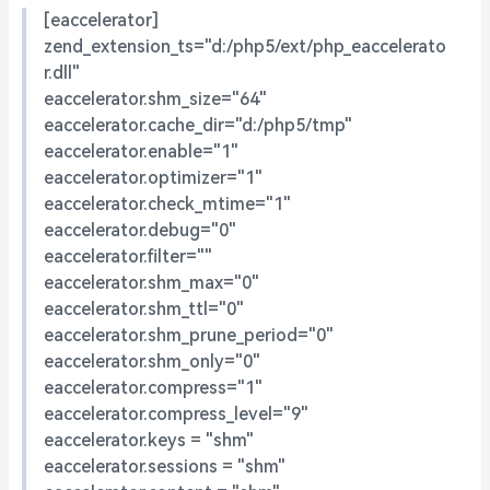
[eaccelerator]
zend_extension_ts="d:/php5/ext/php_eaccelerato
r.dll"
eaccelerator.shm_size="64"
eaccelerator.cache_dir="d:/php5/tmp"
eaccelerator.enable="1"
eaccelerator.optimizer="1"
eaccelerator.check_mtime="1"
eaccelerator.debug="0"
eaccelerator.filter=""
eaccelerator.shm_max="0"
eaccelerator.shm_ttl="0"
eaccelerator.shm_prune_period="0"
eaccelerator.shm_only="0"
eaccelerator.compress="1"
eaccelerator.compress_level="9"
eaccelerator.keys = "shm"
eaccelerator.sessions = "shm"